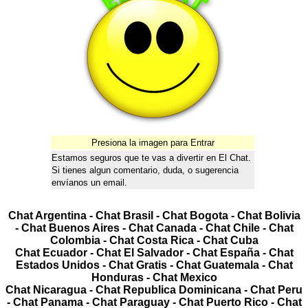
Presiona la imagen para Entrar
Estamos seguros que te vas a divertir en El Chat.
Si tienes algun comentario, duda, o sugerencia
envíanos un
email
.
Chat Argentina
-
Chat Brasil
-
Chat Bogota
-
Chat Bolivia
-
Chat Buenos Aires
-
Chat Canada
-
Chat Chile
-
Chat
Colombia
-
Chat Costa Rica
-
Chat Cuba
Chat Ecuador
-
Chat El Salvador
-
Chat España
-
Chat
Estados Unidos
-
Chat Gratis
-
Chat Guatemala
-
Chat
Honduras
-
Chat Mexico
Chat Nicaragua
-
Chat Republica Dominicana
-
Chat Peru
-
Chat Panama
-
Chat Paraguay
-
Chat Puerto Rico
-
Chat